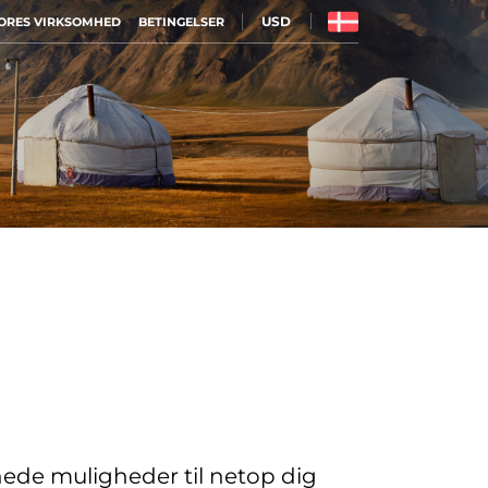
USD
ORES VIRKSOMHED
BETINGELSER
nede muligheder til netop dig