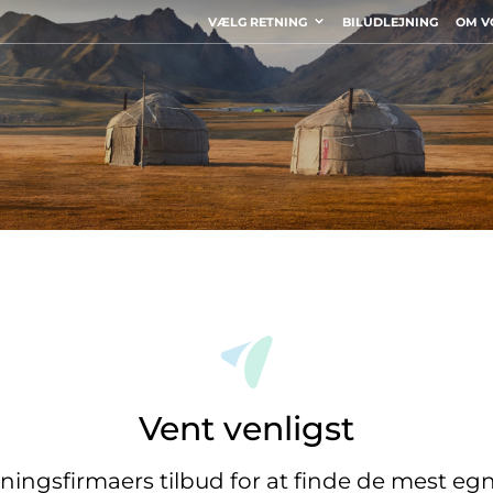
VÆLG RETNING
BILUDLEJNING
OM V
Vent venligst
jningsfirmaers tilbud for at finde de mest eg