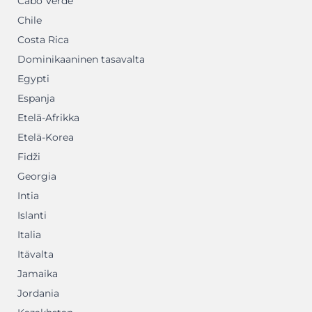
Cabo Verde
Chile
Costa Rica
Dominikaaninen tasavalta
Egypti
Espanja
Etelä-Afrikka
Etelä-Korea
Fidži
Georgia
Intia
Islanti
Italia
Itävalta
Jamaika
Jordania