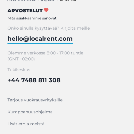
ARVOSTELUT
Mitä asiakkaamme sanovat
Onko sinulla kysyttävää? Kirjoita meille
hello@localrent.com
Olemme verkossa 8:00 - 17:00 tuntia
(GMT +02:00)
Tukikeskus
+44 7488 811 308
Tarjous vuokrausyrityksille
Kumppanuusohjelma
Lisätietoja meistä