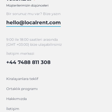
Müşterilerimizin düşünceleri
Bir sorunuz mu var? Bize yazın
hello@localrent.com
9:00 ile 18:00 saatleri arasında
(GMT +03:00) bize ulaşabilirsiniz
İletişim merkezi
+44 7488 811 308
Kiralayanlara teklif
Ortaklık programı
Hakkımızda
İletişim