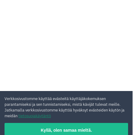
Verkkosivustomme käyttää evästeitä käyttäjäkokemuksen
parantamiseksi ja sen tunnistamiseksi, mistä kävijät tulevat meille.
Jatkamalla verkkosivustomme käyttöä hyväksyt evästeiden käytön ja
meidän
tietosuojakäytäntö
Kyllä, olen samaa mieltä.