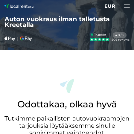
EUR
Auton vuokraus ilman talletusta
Kreetalla
4.8 / 5
4509 reviews
Odottakaa, olkaa hyvä
Tutkimme paikallisten autovuokraamojen
tarjouksia löytääksemme sinulle
sopivimmat vaihtoehdot.