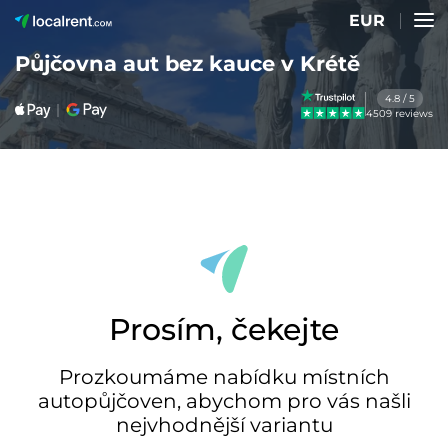
EUR
Půjčovna aut bez kauce v Krétě
4.8 / 5
4509 reviews
Prosím, čekejte
Prozkoumáme nabídku místních
autopůjčoven, abychom pro vás našli
nejvhodnější variantu