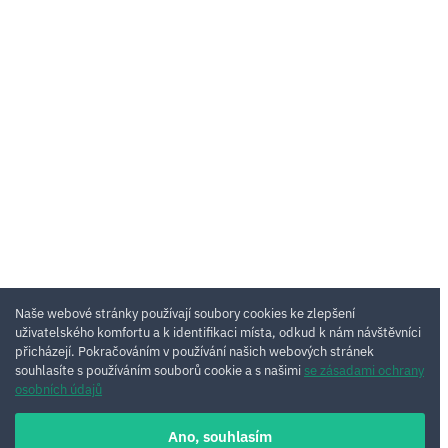
Naše webové stránky používají soubory cookies ke zlepšení
uživatelského komfortu a k identifikaci místa, odkud k nám návštěvníci
přicházejí. Pokračováním v používání našich webových stránek
souhlasíte s používáním souborů cookie a s našimi
se zásadami ochrany
osobních údajů
Ano, souhlasím