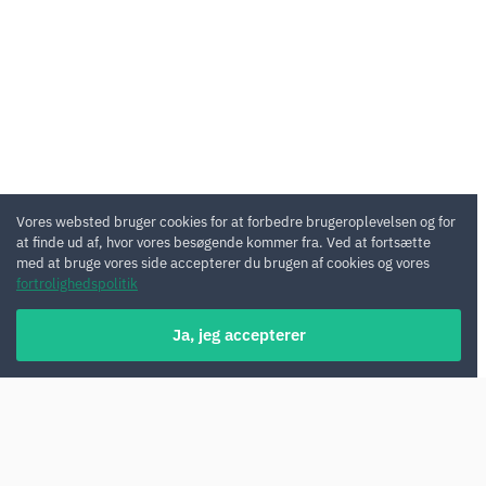
Vores websted bruger cookies for at forbedre brugeroplevelsen og for
at finde ud af, hvor vores besøgende kommer fra. Ved at fortsætte
med at bruge vores side accepterer du brugen af cookies og vores
fortrolighedspolitik
Ja, jeg accepterer