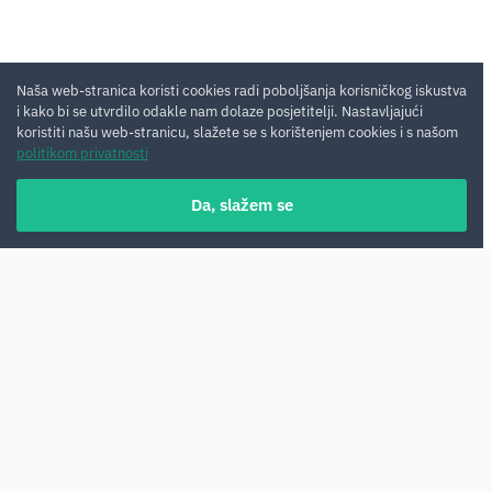
Naša web-stranica koristi cookies radi poboljšanja korisničkog iskustva
i kako bi se utvrdilo odakle nam dolaze posjetitelji. Nastavljajući
koristiti našu web-stranicu, slažete se s korištenjem cookies i s našom
politikom privatnosti
Da, slažem se