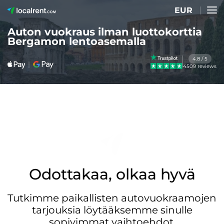
EUR
Auton vuokraus ilman luottokorttia
Bergamon lentoasemalla
4.8 / 5
4509 reviews
Odottakaa, olkaa hyvä
Tutkimme paikallisten autovuokraamojen
tarjouksia löytääksemme sinulle
sopivimmat vaihtoehdot.