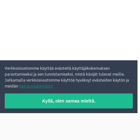
Verkkosivustomme käyttää evästeitä käyttäjäkokemuksen
parantamiseksi ja sen tunnistamiseksi, mistä kävijät tulevat meille.
Jatkamalla verkkosivustomme käyttöä hyväksyt evästeiden käytön ja
meidän
tietosuojakäytäntö
Kyllä, olen samaa mieltä.