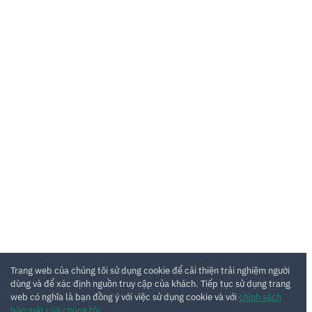
Trang web của chúng tôi sử dụng cookie để cải thiện trải nghiệm người
dùng và để xác định nguồn truy cập của khách. Tiếp tục sử dụng trang
web có nghĩa là bạn đồng ý với việc sử dụng cookie và với
chính sách
bảo mật của chúng tôi