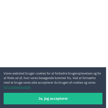
Vores websted bruger cookies for at forbedre brugeroplevelsen og for
at finde ud af, hvor vores besøgende kommer fra. Ved at fortsætte
med at bruge vores side accepterer du brugen af cookies og vores
fortrolighedspolitik
Ja, jeg accepterer