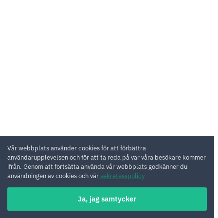
Vår webbplats använder cookies för att förbättra
användarupplevelsen och för att ta reda på var våra besökare kommer
ifrån. Genom att fortsätta använda vår webbplats godkänner du
användningen av cookies och vår
sekretesspolicy
Ja, jag samtycker