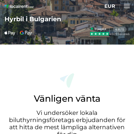
EUR
Hyrbil i Bulgarien
4.8 / 5
4509 reviews
Vänligen vänta
Vi undersöker lokala
biluthyrningsföretags erbjudanden för
att hitta de mest lämpliga alternativen