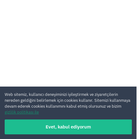
Web sitemiz, kullanıcı deneyiminizi iyileştirmek ve ziyaretçilerin
nereden geldiğini belirlemek için cookies kullanır. Sitemizi kullanmaya
devam ederek cookies kullanımını kabul etmiş olursunuz ve bizim
gizlilik politikası ile
Evet, kabul ediyorum