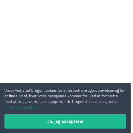
Vores websted bruger cookies for at forbedre brugeroplevelsen og for
at finde ud af, hvor vores besøgende kommer fra. Ved at fortsætte
med at bruge vores side accepterer du brugen af cookies og vores
fortrolighedspolitik
Ja, jeg accepterer