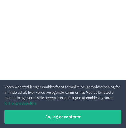
Vores websted bruger cookies for at forbedre brugeroplevelsen og for
at finde ud af, hvor vores besøgende kommer fra. Ved at fortsætte
med at bruge vores side accepterer du brugen af cookies og vores
fortrolighedspolitik
Ja, jeg accepterer