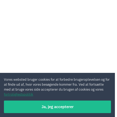
Vores websted bruger cookies for at forbedre brugeroplevelsen og for
at finde ud af, hvor vores besøgende kommer fra. Ved at fortsætte
med at bruge vores side accepterer du brugen af cookies og vores
fortrolighedspolitik
Ja, jeg accepterer