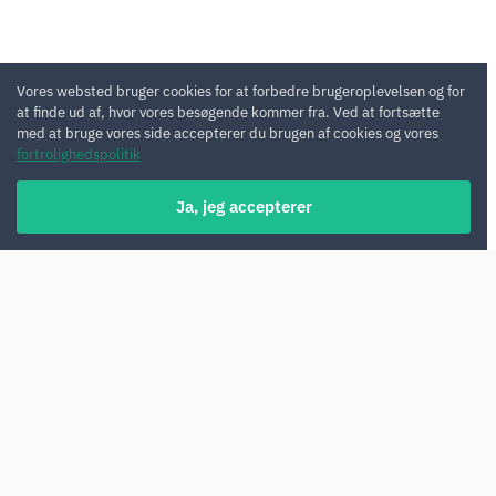
Vores websted bruger cookies for at forbedre brugeroplevelsen og for
at finde ud af, hvor vores besøgende kommer fra. Ved at fortsætte
med at bruge vores side accepterer du brugen af cookies og vores
fortrolighedspolitik
Ja, jeg accepterer