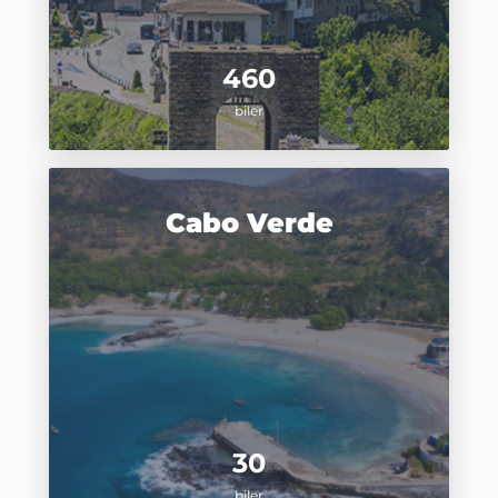
460
biler
Cabo Verde
30
biler