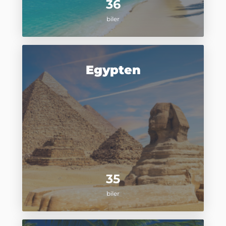
36
biler
Egypten
35
biler