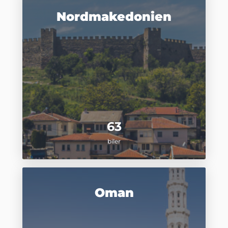
Nordmakedonien
63
biler
Oman