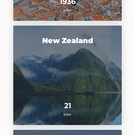
1936
biler
New Zealand
21
biler