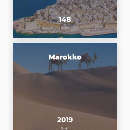
148
biler
Marokko
2019
biler