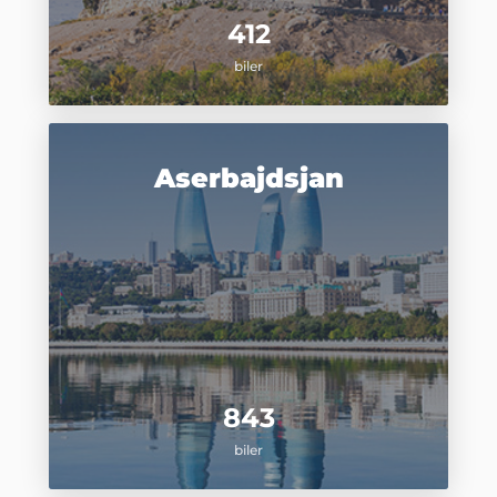
412
biler
Aserbajdsjan
843
biler