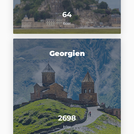
64
biler
Georgien
2698
biler