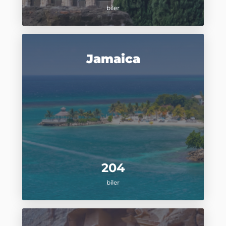
biler
Jamaica
204
biler