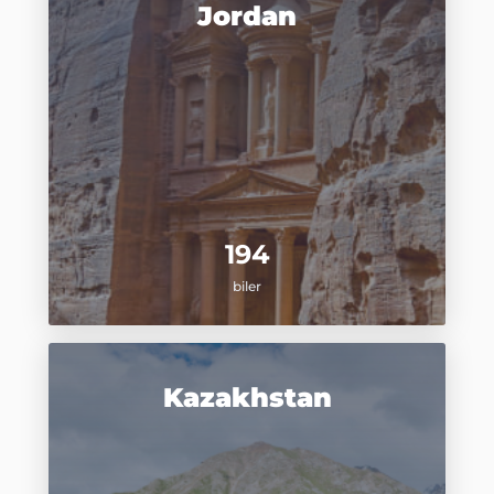
Jordan
194
biler
Kazakhstan