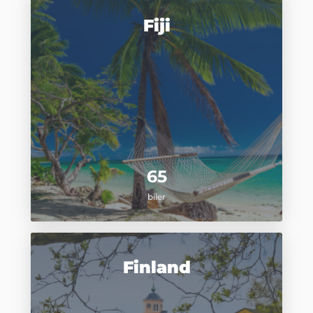
Fiji
65
biler
Finland