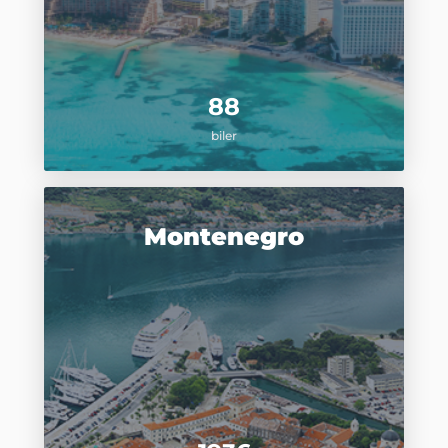
88
biler
Montenegro