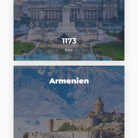
1173
biler
Armenien