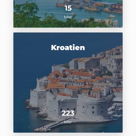
15
biler
Kroatien
223
biler