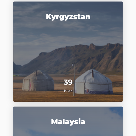
Kyrgyzstan
39
biler
Malaysia