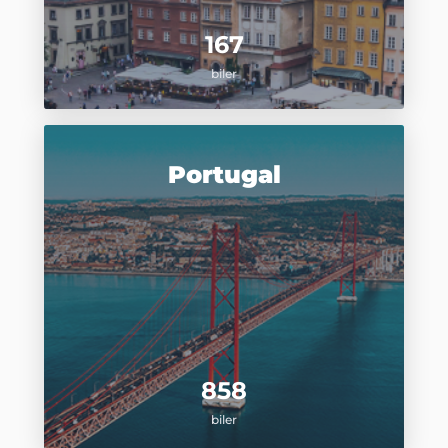
167
biler
Portugal
858
biler