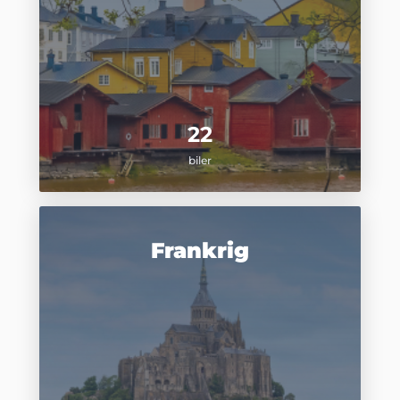
22
biler
Frankrig