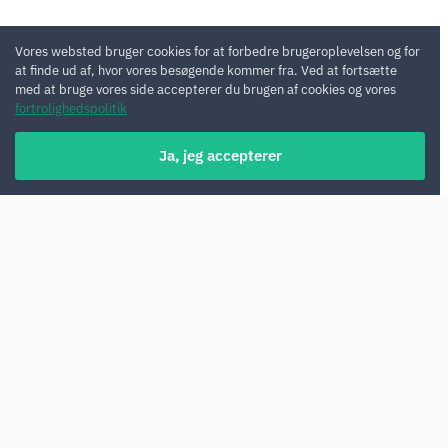
Vores websted bruger cookies for at forbedre brugeroplevelsen og for
at finde ud af, hvor vores besøgende kommer fra. Ved at fortsætte
med at bruge vores side accepterer du brugen af cookies og vores
fortrolighedspolitik
Ja, jeg accepterer