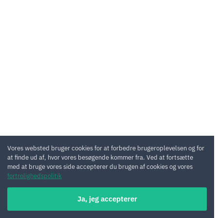
Vores websted bruger cookies for at forbedre brugeroplevelsen og for
at finde ud af, hvor vores besøgende kommer fra. Ved at fortsætte
med at bruge vores side accepterer du brugen af cookies og vores
fortrolighedspolitik
Ja, jeg accepterer