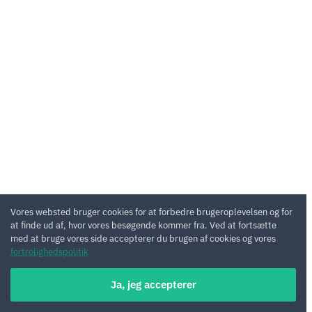
Vores websted bruger cookies for at forbedre brugeroplevelsen og for
at finde ud af, hvor vores besøgende kommer fra. Ved at fortsætte
med at bruge vores side accepterer du brugen af cookies og vores
fortrolighedspolitik
Ja, jeg accepterer