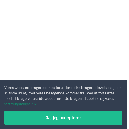
Vores websted bruger cookies for at forbedre brugeroplevelsen og for
at finde ud af, hvor vores besøgende kommer fra. Ved at fortsætte
med at bruge vores side accepterer du brugen af cookies og vores
fortrolighedspolitik
Ja, jeg accepterer