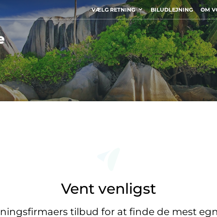
VÆLG RETNING
BILUDLEJNING
OM V
e
Vent venligst
jningsfirmaers tilbud for at finde de mest eg