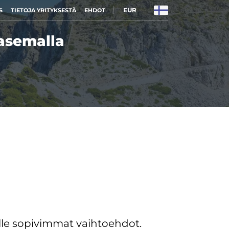
EUR
S
TIETOJA YRITYKSESTÄ
EHDOT
oasemalla
le sopivimmat vaihtoehdot.