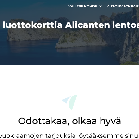
VALITSE KOHDE
AUTONVUOKRAU
luottokorttia Alicanten lent
Odottakaa, olkaa hyvä
ovuokraamojen tarjouksia löytääksemme sinul