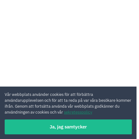
Vår webbplats använder cookies för att förbättra
användarupplevelsen och för att ta reda på var våra besökare kommer
ifrån. Genom att fortsätta använda vår webbplats godkänner du
användningen av cookies och vår
sekretesspolicy
Ja, jag samtycker