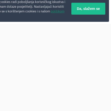
cookies radi poboljšanja korisničkog iskustva i
nam dolaze posjetitelji. Nastavljajući koristiti
Da, slažem se
 se s korištenjem cookies i s našom
politikom