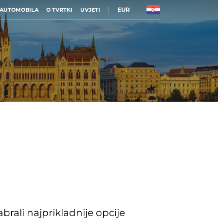
EUR
 AUTOMOBILA
O TVRTKI
UVJETI
rali najprikladnije opcije