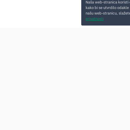
Naša web-stranica koristi 
kako bi se utvrdilo odakle 
našu web-stranicu, slažete
privatnosti