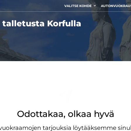
VALITSE KOHDE
AUTONVUOKRAU
talletusta Korfulla
Odottakaa, olkaa hyvä
ovuokraamojen tarjouksia löytääksemme sinul