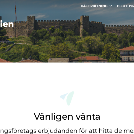
VÄLJ RIKTNING
BILUTHY
ien
Vänligen vänta
ingsföretags erbjudanden för att hitta de mes