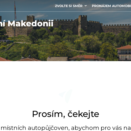
ZVOLTE SI SMĚR
PRONÁJEM AUTOMOB
ní Makedonii
Prosím, čekejte
stních autopůjčoven, abychom pro vás našl