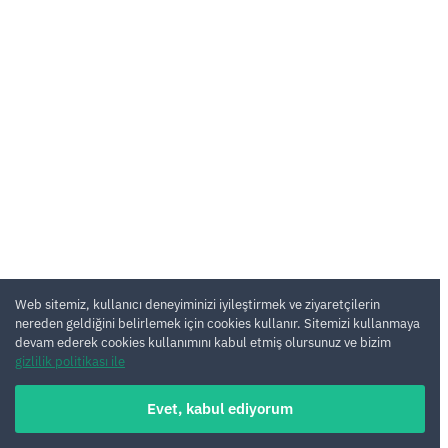
Web sitemiz, kullanıcı deneyiminizi iyileştirmek ve ziyaretçilerin
nereden geldiğini belirlemek için cookies kullanır. Sitemizi kullanmaya
devam ederek cookies kullanımını kabul etmiş olursunuz ve bizim
gizlilik politikası ile
Evet, kabul ediyorum