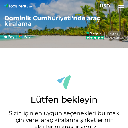
USD
Dominik Cumhuriyeti'nde araç
kiralama
4.8 / 5
4509 reviews
Lütfen bekleyin
Sizin için en uygun seçenekleri bulmak
için yerel araç kiralama şirketlerinin
tekliflerini araştırıyoruz