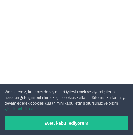
Web sitemiz, kullanıcı deneyiminizi iyileştirmek ve ziyaretçilerin
nereden geldiğini belirlemek için cookies kullanır. Sitemizi kullanmaya
devam ederek cookies kullanımını kabul etmiş olursunuz ve bizim
gizlilik politikası ile
Evet, kabul ediyorum