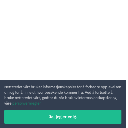
Nettstedet vårt bruker informasjonskapsler for å forbedre opplevelsen
din og for å finne ut hvor besøkende kommer fra. Ved å fortsette å
bruke nettstedet vårt, godtar du vår bruk av informasjonskapsler og
våre
personvernregler
Ja, jeg er enig.