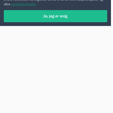
våre
personvernregler
Ja, jeg er enig.
Bilutleie i Qatar er særlig fordelaktig hvis du
planlegger å utforske mer enn bare