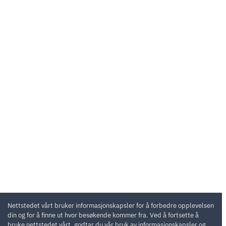
Nettstedet vårt bruker informasjonskapsler for å forbedre opplevelsen
din og for å finne ut hvor besøkende kommer fra. Ved å fortsette å
bruke nettstedet vårt, godtar du vår bruk av informasjonskapsler og