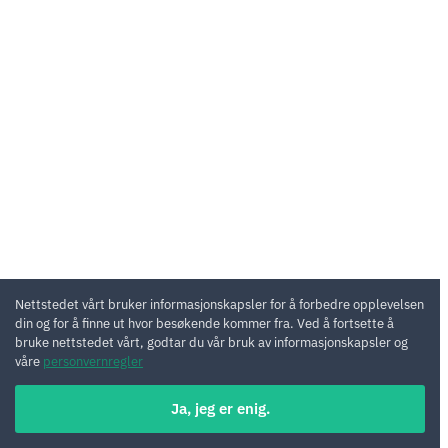
Nettstedet vårt bruker informasjonskapsler for å forbedre opplevelsen
din og for å finne ut hvor besøkende kommer fra. Ved å fortsette å
bruke nettstedet vårt, godtar du vår bruk av informasjonskapsler og
våre
personvernregler
Ja, jeg er enig.