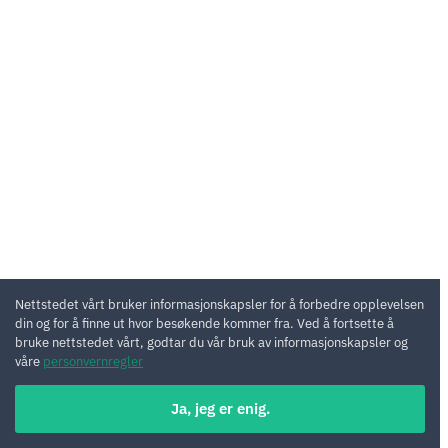
Nettstedet vårt bruker informasjonskapsler for å forbedre opplevelsen
din og for å finne ut hvor besøkende kommer fra. Ved å fortsette å
bruke nettstedet vårt, godtar du vår bruk av informasjonskapsler og
våre
personvernregler
Ja, jeg er enig.