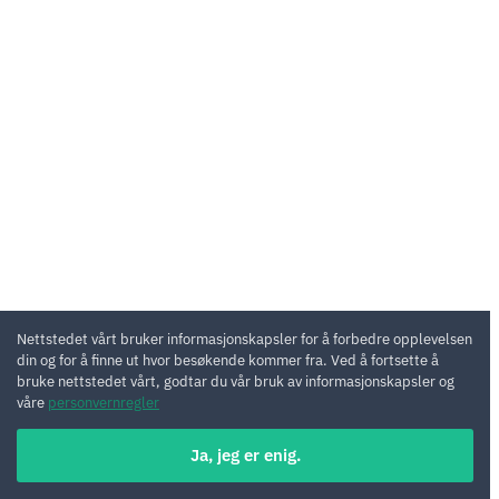
Nettstedet vårt bruker informasjonskapsler for å forbedre opplevelsen
din og for å finne ut hvor besøkende kommer fra. Ved å fortsette å
bruke nettstedet vårt, godtar du vår bruk av informasjonskapsler og
våre
personvernregler
Ja, jeg er enig.