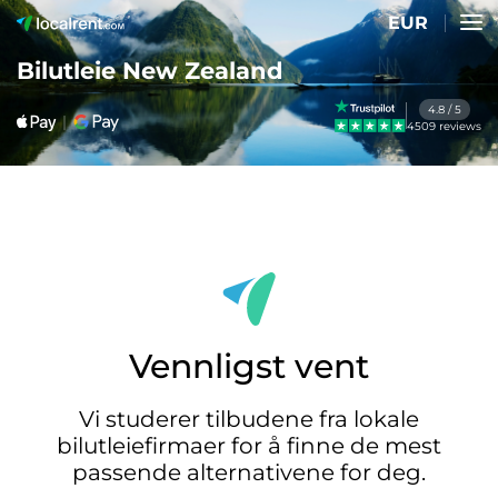
EUR
Bilutleie New Zealand
4.8 / 5
4509 reviews
Vennligst vent
Vi studerer tilbudene fra lokale
bilutleiefirmaer for å finne de mest
passende alternativene for deg.