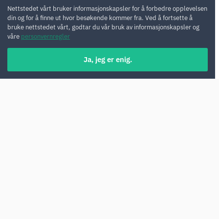
Nettstedet vårt bruker informasjonskapsler for å forbedre opplevelsen
din og for å finne ut hvor besøkende kommer fra. Ved å fortsette å
bruke nettstedet vårt, godtar du vår bruk av informasjonskapsler og
våre
personvernregler
Ja, jeg er enig.