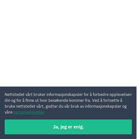
Nettstedet vårt bruker informasjonskapsler for å forbedre opplevelsen
din og for å finne ut hvor besøkende kommer fra. Ved å fortsette å
bruke nettstedet vårt, godtar du vår bruk av informasjonskapsler og
våre
personvernregler
Ja, jeg er enig.