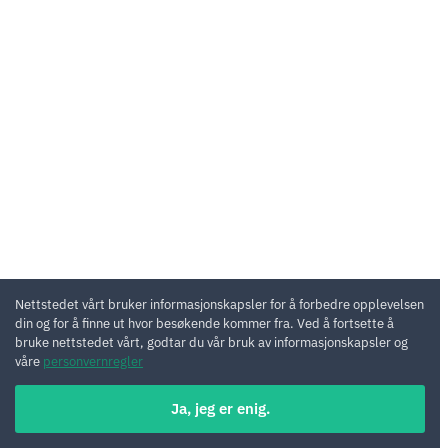
Nettstedet vårt bruker informasjonskapsler for å forbedre opplevelsen
din og for å finne ut hvor besøkende kommer fra. Ved å fortsette å
bruke nettstedet vårt, godtar du vår bruk av informasjonskapsler og
våre
personvernregler
Ja, jeg er enig.