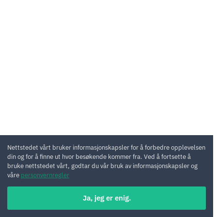
Nettstedet vårt bruker informasjonskapsler for å forbedre opplevelsen
din og for å finne ut hvor besøkende kommer fra. Ved å fortsette å
bruke nettstedet vårt, godtar du vår bruk av informasjonskapsler og
våre
personvernregler
Ja, jeg er enig.