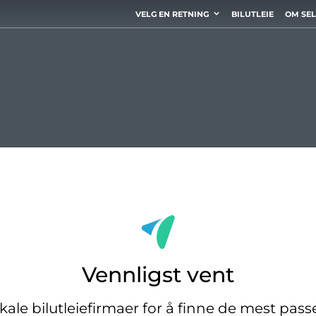
VELG EN RETNING
BILUTLEIE
OM SE
Vennligst vent
okale bilutleiefirmaer for å finne de mest pas