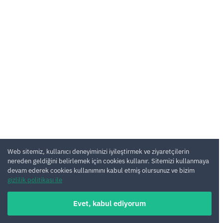
Web sitemiz, kullanıcı deneyiminizi iyileştirmek ve ziyaretçilerin
nereden geldiğini belirlemek için cookies kullanır. Sitemizi kullanmaya
devam ederek cookies kullanımını kabul etmiş olursunuz ve bizim
gizlilik politikası ile
Evet, kabul ediyorum