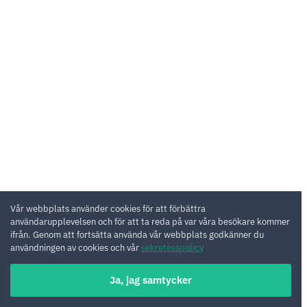
Vår webbplats använder cookies för att förbättra
användarupplevelsen och för att ta reda på var våra besökare kommer
ifrån. Genom att fortsätta använda vår webbplats godkänner du
användningen av cookies och vår
sekretesspolicy
Ja, jag samtycker