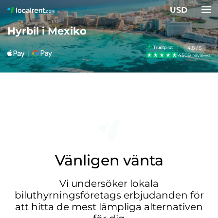
USD
Hyrbil i Mexiko
4.8 / 5
4509 reviews
Vänligen vänta
Vi undersöker lokala
biluthyrningsföretags erbjudanden för
att hitta de mest lämpliga alternativen