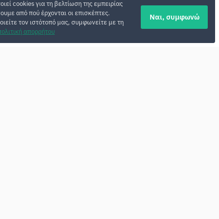
οιεί cookies για τη βελτίωση της εμπειρίας
σουμε από πού έρχονται οι επισκέπτες.
Ναι, συμφωνώ
οιείτε τον ιστότοπό μας, συμφωνείτε με τη
πολιτική απορρήτου