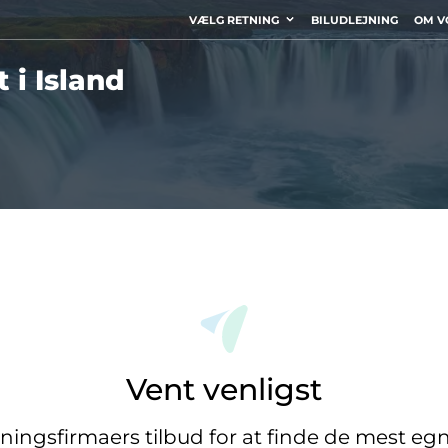
VÆLG RETNING
BILUDLEJNING
OM V
 i Island
Vent venligst
jningsfirmaers tilbud for at finde de mest eg