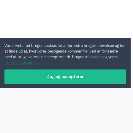
Vores websted bruger cookies for at forbedre brugeroplevelsen og for
at finde ud af, hvor vores besøgende kommer fra. Ved at fortsætte
med at bruge vores side accepterer du brugen af cookies og vores
fortrolighedspolitik
Ja, jeg accepterer