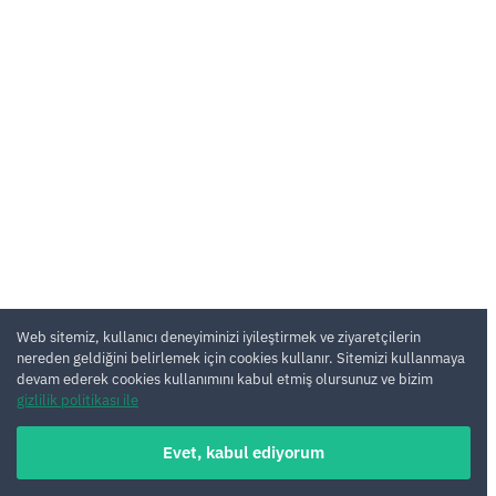
Web sitemiz, kullanıcı deneyiminizi iyileştirmek ve ziyaretçilerin
nereden geldiğini belirlemek için cookies kullanır. Sitemizi kullanmaya
devam ederek cookies kullanımını kabul etmiş olursunuz ve bizim
gizlilik politikası ile
Evet, kabul ediyorum