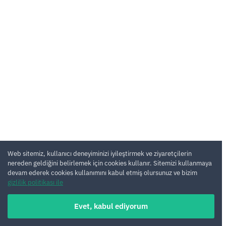
Web sitemiz, kullanıcı deneyiminizi iyileştirmek ve ziyaretçilerin
nereden geldiğini belirlemek için cookies kullanır. Sitemizi kullanmaya
devam ederek cookies kullanımını kabul etmiş olursunuz ve bizim
gizlilik politikası ile
Evet, kabul ediyorum