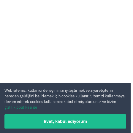
Web sitemiz, kullanıcı deneyiminizi iyileştirmek ve ziyaretçilerin
nereden geldiğini belirlemek için cookies kullanır. Sitemizi kullanmaya
devam ederek cookies kullanımını kabul etmiş olursunuz ve bizim
gizlilik politikası ile
Evet, kabul ediyorum