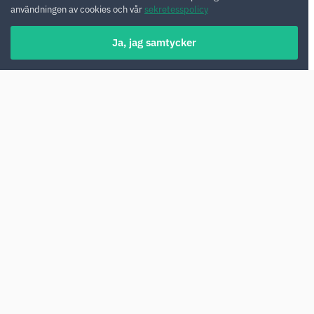
användningen av cookies och vår
sekretesspolicy
Ja, jag samtycker
Uråldriga sevärdheter, en särpräglad kultur
och ovanlig matkultur lockar turister från
hela världen till Indien. För att se så många