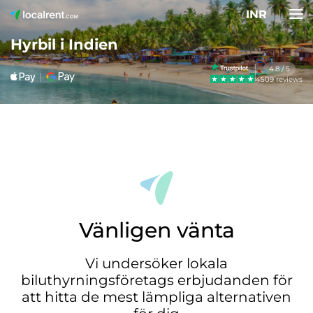
INR
Hyrbil i Indien
4.8 / 5
4509 reviews
Vänligen vänta
Vi undersöker lokala
biluthyrningsföretags erbjudanden för
att hitta de mest lämpliga alternativen