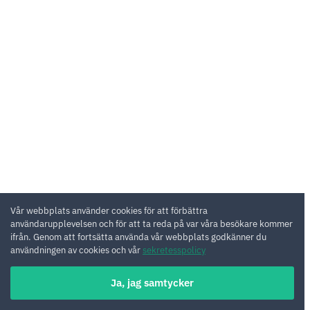
Vår webbplats använder cookies för att förbättra
användarupplevelsen och för att ta reda på var våra besökare kommer
ifrån. Genom att fortsätta använda vår webbplats godkänner du
användningen av cookies och vår
sekretesspolicy
Ja, jag samtycker